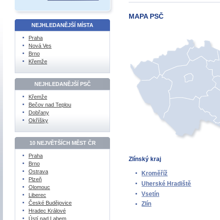
MAPA PSČ
NEJHLEDANĚJŠÍ MÍSTA
Praha
Nová Ves
Brno
Křemže
NEJHLEDANĚJŠÍ PSČ
Křemže
Bečov nad Teplou
Dobřany
Okříšky
10 NEJVĚTŠÍCH MĚST ČR
Praha
Zlínský kraj
Brno
Ostrava
Kroměříž
Plzeň
Uherské Hradiště
Olomouc
Vsetín
Liberec
České Budějovice
Zlín
Hradec Králové
Ústí nad Labem