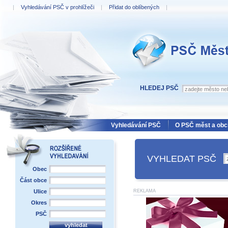
|
Vyhledávání PSČ v prohlížeči
|
Přidat do oblíbených
|
PSČ Měst a obcí
HLEDEJ PSČ
Vyhledávání PSČ
O PSČ měst a obc
VYHLEDAT PSČ
Obec
Část obce
Ulice
REKLAMA
Okres
PSČ