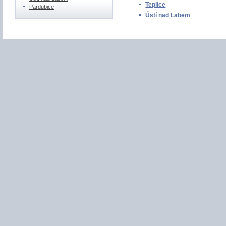
Teplice
Pardubice
Ústí nad Labem