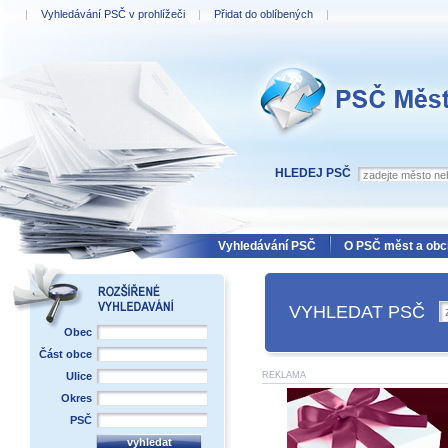
|
Vyhledávání PSČ v prohlížeči
|
Přidat do oblíbených
|
PSČ Měst a obcí
HLEDEJ PSČ
Vyhledávání PSČ
O PSČ měst a obc
VYHLEDAT PSČ
Obec
Část obce
Ulice
REKLAMA
Okres
PSČ