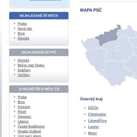
MAPA PSČ
NEJHLEDANĚJŠÍ MÍSTA
Praha
Nová Ves
Brno
Křemže
NEJHLEDANĚJŠÍ PSČ
Křemže
Bečov nad Teplou
Dobřany
Okříšky
10 NEJVĚTŠÍCH MĚST ČR
Praha
Ústecký kraj
Brno
Ostrava
Děčín
Plzeň
Chomutov
Olomouc
Litoměřice
Liberec
České Budějovice
Louny
Hradec Králové
Most
Ústí nad Labem